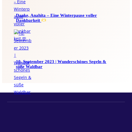
Danke, Anahita – Eine Winterpause voller
Dankbarkeit
10. September 2023 | Wunderschönes Segeln &
süße Waldbar