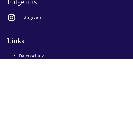
Folge uns
Instagram
Links
Datenschutz
Impressum
⎯
© Copyright 2024
segelfreude