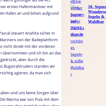
 unser erstes Hafenmanöver mit
10. Septe
Wundersc
n im Hafen an und bitten aufgrund
Segeln &
Waldbar
scal steuert Anahita sicher in
 Marinero von der Badeplattform
so nicht direkt mit der vorderen
ann übernommen und ich bin an das
gedrückt, aber durch die
es Bugstrahlruders standen wir
sichtig agieren, da man sich
u haben und uns keine Sorgen über
Die Marina war von Pula mit dem
war mir aber ziemlich sicher, dass