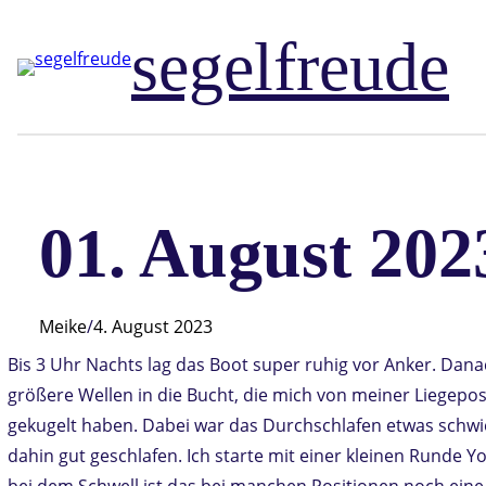
Zum
segelfreude
Inhalt
springen
01. August 202
Meike
/
4. August 2023
Bis 3 Uhr Nachts lag das Boot super ruhig vor Anker. Da
größere Wellen in die Bucht, die mich von meiner Liegepos
gekugelt haben. Dabei war das Durchschlafen etwas schwie
dahin gut geschlafen. Ich starte mit einer kleinen Runde 
bei dem Schwell ist das bei manchen Positionen noch eine