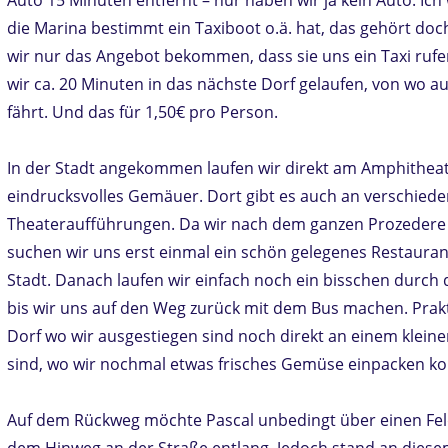
die Marina bestimmt ein Taxiboot o.ä. hat, das gehört do
wir nur das Angebot bekommen, dass sie uns ein Taxi rufen
wir ca. 20 Minuten in das nächste Dorf gelaufen, von wo a
fährt. Und das für 1,50€ pro Person.
In der Stadt angekommen laufen wir direkt am Amphitheate
eindrucksvolles Gemäuer. Dort gibt es auch an verschie
Theateraufführungen. Da wir nach dem ganzen Prozedere 
suchen wir uns erst einmal ein schön gelegenes Restaura
Stadt. Danach laufen wir einfach noch ein bisschen durch
bis wir uns auf den Weg zurück mit dem Bus machen. Prakt
Dorf wo wir ausgestiegen sind noch direkt an einem klein
sind, wo wir nochmal etwas frisches Gemüse einpacken k
Auf dem Rückweg möchte Pascal unbedingt über einen Feld
dem Hinweg an der Straße entlang. Jedoch stand an diese