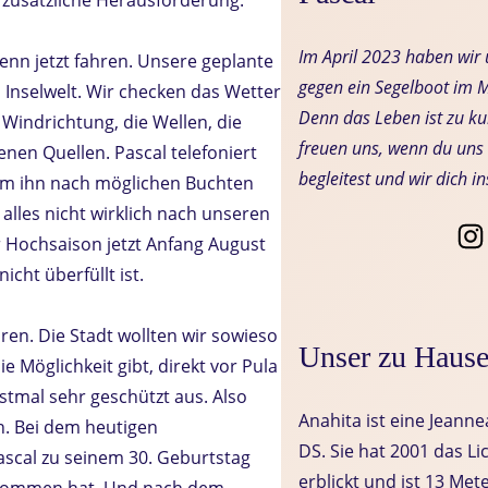
Im April 2023 haben wi
enn jetzt fahren. Unsere geplante
gegen ein Segelboot im M
 Inselwelt. Wir checken das Wetter
Denn das Leben ist zu kur
 Windrichtung, die Wellen, die
freuen uns, wenn du uns 
enen Quellen. Pascal telefoniert
begleitest und wir dich i
um ihn nach möglichen Buchten
 alles nicht wirklich nach unseren
 Hochsaison jetzt Anfang August
icht überfüllt ist.
ren. Die Stadt wollten wir sowieso
Unser zu Haus
e Möglichkeit gibt, direkt vor Pula
stmal sehr geschützt aus. Also
Anahita ist eine Jeann
n. Bei dem heutigen
DS. Sie hat 2001 das Li
ascal zu seinem 30. Geburtstag
erblickt und ist 13 Met
ekommen hat. Und nach dem