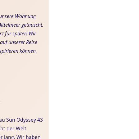
r unsere Wohnung
ittelmeer getauscht.
z für später! Wir
auf unserer Reise
nspirieren können.
e
eau Sun Odyssey 43
cht der Welt
er lang. Wir haben