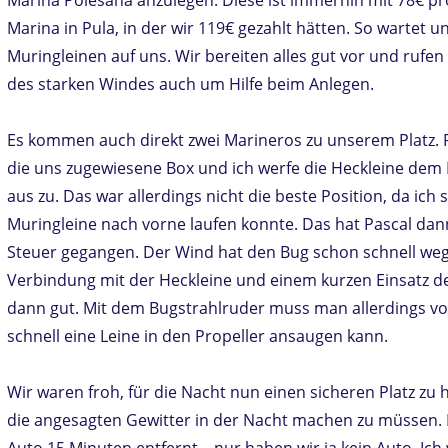
Marina in Pula, in der wir 119€ gezahlt hätten. So wartet
Muringleinen auf uns. Wir bereiten alles gut vor und rufe
des starken Windes auch um Hilfe beim Anlegen.
Es kommen auch direkt zwei Marineros zu unserem Platz. Pa
die uns zugewiesene Box und ich werfe die Heckleine dem
aus zu. Das war allerdings nicht die beste Position, da ich 
Muringleine nach vorne laufen konnte. Das hat Pascal d
Steuer gegangen. Der Wind hat den Bug schon schnell weg
Verbindung mit der Heckleine und einem kurzen Einsatz d
dann gut. Mit dem Bugstrahlruder muss man allerdings vor
schnell eine Leine in den Propeller ansaugen kann.
Wir waren froh, für die Nacht nun einen sicheren Platz z
die angesagten Gewitter in der Nacht machen zu müssen. 
Auto 15 Minuten entfernt – nur haben wir ja kein Auto. Ich 