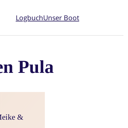
Logbuch
Unser Boot
Instagram
en Pula
Meike &