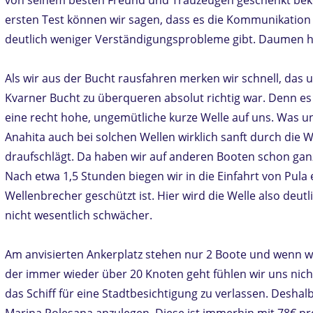
ersten Test können wir sagen, dass es die Kommunikation
deutlich weniger Verständigungsprobleme gibt. Daumen h
Als wir aus der Bucht rausfahren merken wir schnell, das 
Kvarner Bucht zu überqueren absolut richtig war. Denn e
eine recht hohe, ungemütliche kurze Welle auf uns. Was uns
Anahita auch bei solchen Wellen wirklich sanft durch die We
draufschlägt. Da haben wir auf anderen Booten schon ga
Nach etwa 1,5 Stunden biegen wir in die Einfahrt von Pula 
Wellenbrecher geschützt ist. Hier wird die Welle also deutl
nicht wesentlich schwächer.
Am anvisierten Ankerplatz stehen nur 2 Boote und wenn 
der immer wieder über 20 Knoten geht fühlen wir uns nicht
das Schiff für eine Stadtbesichtigung zu verlassen. Deshal
Marina Polesana anzulegen. Diese ist immerhin mit 78€ pro