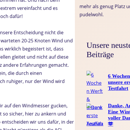
mehr als genug Platz u
 extrem vereinfacht und es
pudelwohl.
och dafür!
unsere Entscheidung nicht die
s warteten 20-25 Knoten Wind und
Unsere neust
 wirklich begeistert ist, dass
Beiträge
llen gleitet und nicht auf diese
nz andere Erfahrungen gemacht.
ein, die durch einen
6 Wochen
ich ruhiger, nur der Wind wird
unsere er
Testfahrt
wir auf den Windmesser gucken,
Danke, An
Eine Win
 so sicher, hier zu ankern und
voller Da
b entscheiden wir uns dafür, in der
🫶
 Nacht günstiger als die ACI