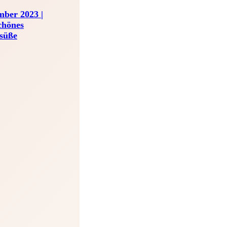
mber 2023 |
hönes
 süße