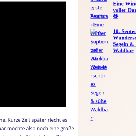
Eine Win
voller Da
🫶
10. Septe
Wundersc
Segeln &
Waldbar
e. Kurze Zeit später riecht es
bar möchte also noch eine große