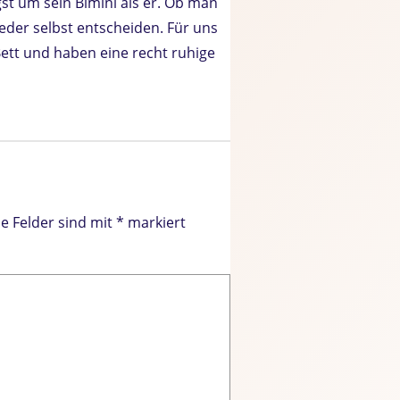
st um sein Bimini als er. Ob man
jeder selbst entscheiden. Für uns
Bett und haben eine recht ruhige
he Felder sind mit
*
markiert