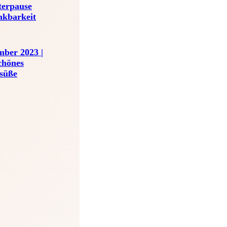
terpause
nkbarkeit
mber 2023 |
hönes
 süße