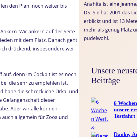
Anahita ist eine Jeann
en den Plan, noch weiter bis
DS. Sie hat 2001 das Li
erblickt und ist 13 Met
mehr als genug Platz u
Ankern. Wir ankern auf der Seite
pudelwohl.
rieden mit dem Platz. Danach geht
klich drückend, insbesondere weil
Unsere neust
 auf, denn im Cockpit ist es noch
Beiträge
e, die sehr zu empfehlen ist.
d habe die schreckliche Orka- und
ie Gefangenschaft dieser
6 Wochen
abe. Aber wir alle können
unsere er
Testfahrt
ch auch allgemein für Zoos und
Danke, An