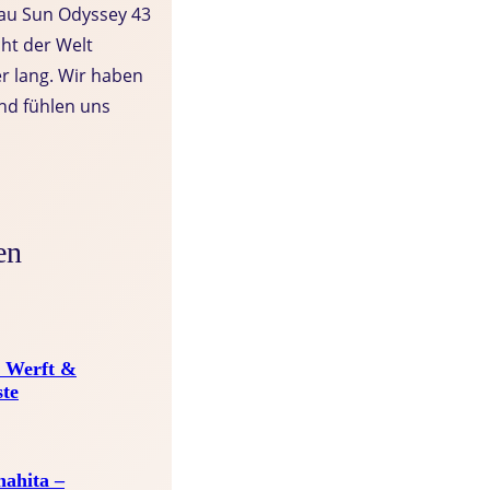
eau Sun Odyssey 43
cht der Welt
er lang. Wir haben
nd fühlen uns
en
 Werft &
ste
ahita –