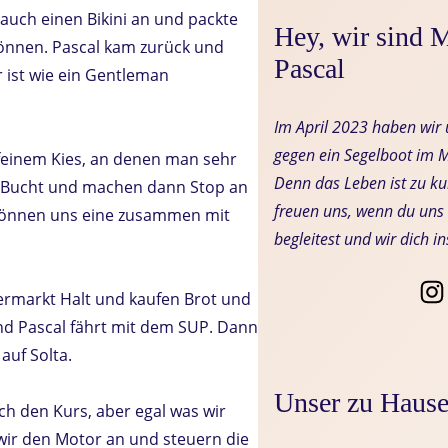
auch einen Bikini an und packte
Hey, wir sind 
önnen. Pascal kam zurück und
Pascal
 ist wie ein Gentleman
Im April 2023 haben wi
gegen ein Segelboot im M
 feinem Kies, an denen man sehr
Denn das Leben ist zu kur
e Bucht und machen dann Stop an
freuen uns, wenn du uns 
r gönnen uns eine zusammen mit
begleitest und wir dich i
rmarkt Halt und kaufen Brot und
nd Pascal fährt mit dem SUP. Dann
uf Solta.
Unser zu Haus
h den Kurs, aber egal was wir
ir den Motor an und steuern die