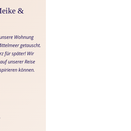
Meike &
r unsere Wohnung
ittelmeer getauscht.
z für später! Wir
auf unserer Reise
nspirieren können.
e